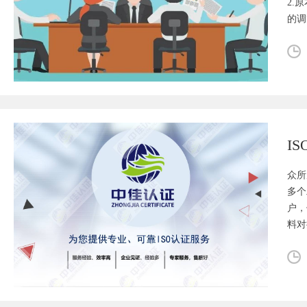
2.
的调
众所
多个
户，
料对