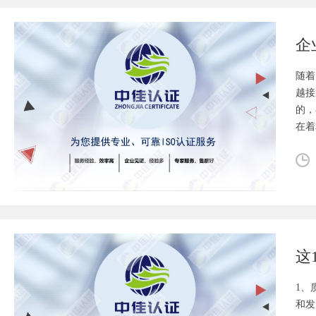
随着
越接
的，
在着
这
1、
和发