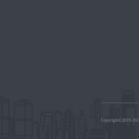
Copyright©20