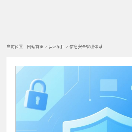
当前位置：
网站首页
>
认证项目
>
信息安全管理体系