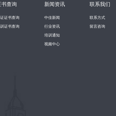
证书查询
新闻资讯
联系我们
认证证书查询
中佳新闻
联系方式
培训证书查询
行业资讯
留言咨询
培训通知
视频中心