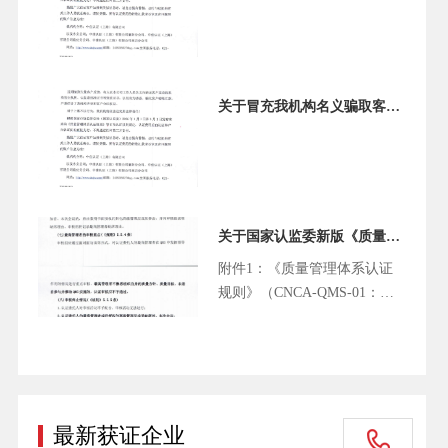
关于冒充我机构名义骗取客户转账汇款的通知
关于国家认监委新版《质量管理体系认证规则》要求变化的告知书
附件1：《质量管理体系认证
规则》（CNCA-QMS-01：
2025）附件2：新版《质量管
理体系认证规则》释义
最新获证企业