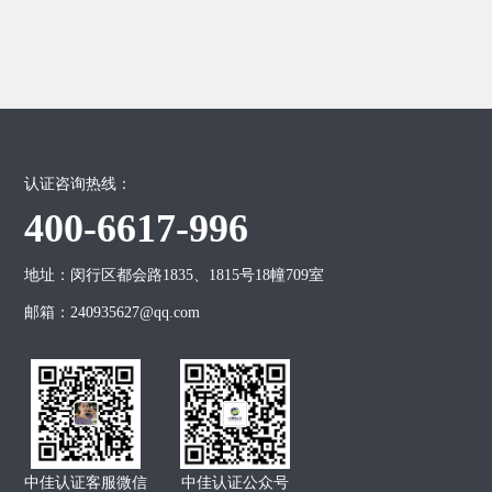
认证咨询热线：
400-6617-996
地址：闵行区都会路1835、1815号18幢709室
邮箱：240935627@qq.com
中佳认证客服微信
中佳认证公众号