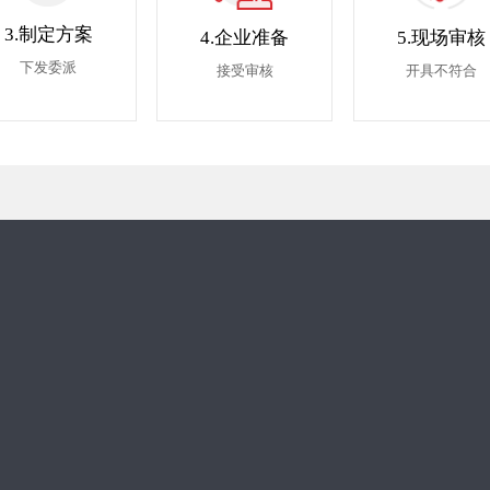
3.制定方案
4.企业准备
5.现场审核
下发委派
接受审核
开具不符合